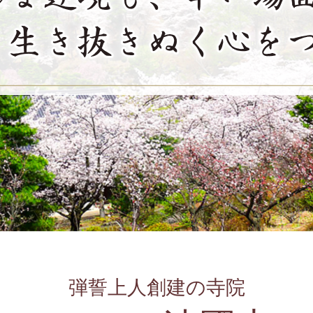
弾誓上人創建の寺院