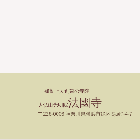
弾誓上人創建の寺院
法國寺
大弘山光明院
〒226-0003 神奈川県横浜市緑区鴨居7-4-7