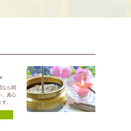
礼
式なら関
い。真心
ます。