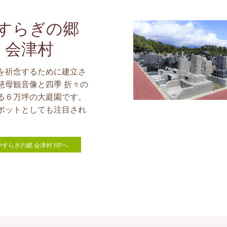
すらぎの郷
会津村
を祈念するために建立さ
慈母観音像と四季 折々の
る６万坪の大庭園です。
ポットとしても注目され
。
やすらぎの郷 会津村 HPへ