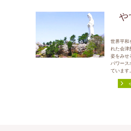
や
世界平和
れた会津
姿をみせ
パワース
ています